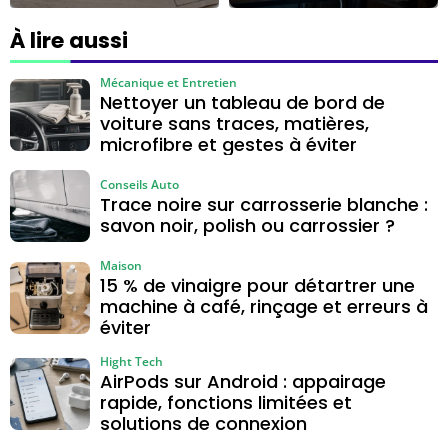
longue, lequel
: quand
choisir ?
l’amplificateur
À lire aussi
aide, quand il ne
sert à rien
Mécanique et Entretien
Nettoyer un tableau de bord de
voiture sans traces, matières,
microfibre et gestes à éviter
Conseils Auto
Trace noire sur carrosserie blanche :
savon noir, polish ou carrossier ?
Maison
15 % de vinaigre pour détartrer une
machine à café, rinçage et erreurs à
éviter
Hight Tech
AirPods sur Android : appairage
rapide, fonctions limitées et
solutions de connexion