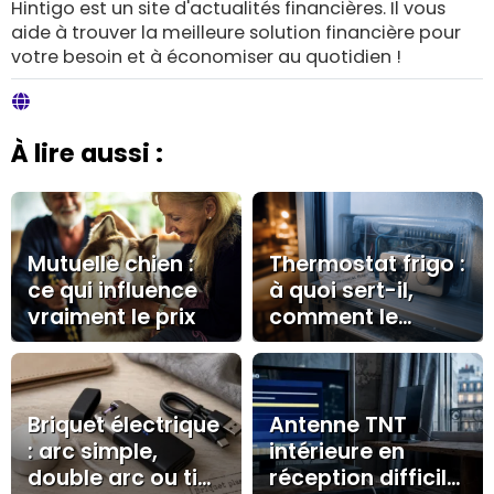
Hintigo est un site d'actualités financières. Il vous
aide à trouver la meilleure solution financière pour
votre besoin et à économiser au quotidien !
À lire aussi :
Mutuelle chien :
Thermostat frigo :
ce qui influence
à quoi sert-il,
vraiment le prix
comment le
régler et quand le
remplacer ?
Briquet électrique
Antenne TNT
: arc simple,
intérieure en
double arc ou tige
réception difficile