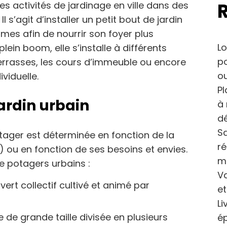
s activités de jardinage en ville dans des
l s’agit d’installer un petit bout de jardin
umes afin de nourrir son foyer plus
Lo
lein boom, elle s’installe à différents
po
 terrasses, les cours d’immeuble ou encore
ou
viduelle.
Pl
jardin urbain
à 
dé
Sa
otager est déterminée en fonction de la
r
e) ou en fonction de ses besoins et envies.
m
de potagers urbains :
Va
vert collectif cultivé et animé par
et
Li
e de grande taille divisée en plusieurs
ép