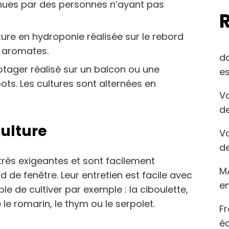
tenues par des personnes n’ayant pas
ture en hydroponie réalisée sur le rebord
s aromates.
d
otager réalisé sur un balcon ou une
es
ots. Les cultures sont alternées en
Va
de
culture
Va
de
rès exigeantes et sont facilement
M
d de fenêtre. Leur entretien est facile avec
en
ble de cultiver par exemple : la ciboulette,
le romarin, le thym ou le serpolet.
Fr
éc