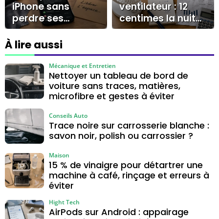
iPhone sans
ventilateur : 12
perdre ses
centimes la nuit
données :
et les réglages
stockage, cache
qui changent la
À lire aussi
et gestes sûrs
facture
Mécanique et Entretien
Nettoyer un tableau de bord de
voiture sans traces, matières,
microfibre et gestes à éviter
Conseils Auto
Trace noire sur carrosserie blanche :
savon noir, polish ou carrossier ?
Maison
15 % de vinaigre pour détartrer une
machine à café, rinçage et erreurs à
éviter
Hight Tech
AirPods sur Android : appairage