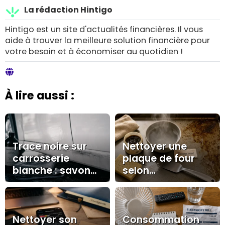
La rédaction Hintigo
Hintigo est un site d'actualités financières. Il vous
aide à trouver la meilleure solution financière pour
votre besoin et à économiser au quotidien !
À lire aussi :
Trace noire sur
Nettoyer une
carrosserie
plaque de four
blanche : savon
selon
noir, polish ou
l’encrassement :
carrossier ?
savon noir,
bicarbonate ou
dégraissant
Nettoyer son
Consommation