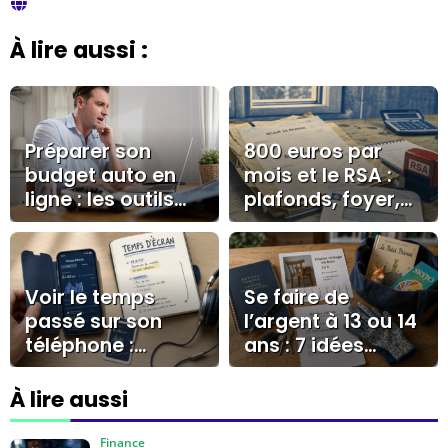
À lire aussi :
Préparer son
800 euros par
budget auto en
mois et le RSA :
ligne : les outils
plafonds, foyer,
digitaux qui
forfait logement
changent tout
avant la
concession
Voir le temps
Se faire de
passé sur son
l’argent à 13 ou 14
téléphone :
ans : 7 idées
iPhone, Android,
concrètes et les
widgets et limites
pièges à éviter
À lire aussi
utiles
Finance