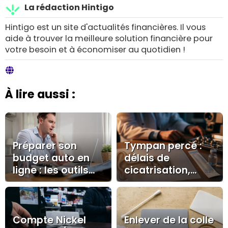
La rédaction Hintigo
Hintigo est un site d'actualités financières. Il vous
aide à trouver la meilleure solution financière pour
votre besoin et à économiser au quotidien !
À lire aussi :
Préparer son
Tympan percé :
budget auto en
délais de
ligne : les outils
cicatrisation,
digitaux qui
récupération
changent tout
auditive et soins
avant la
essentiels
concession
Compte Nickel
Enlever de la colle