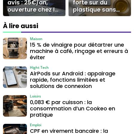
avis : 25€/an,
forte sur du
ouverture chez le
plastique sans
buraliste et
voile blanc ni
limites à
rayures
À lire aussi
connaître
Maison
15 % de vinaigre pour détartrer une
machine à café, rinçage et erreurs à
éviter
Hight Tech
AirPods sur Android : appairage
rapide, fonctions limitées et
solutions de connexion
Loisirs
0,083 € par cuisson : la
consommation d’un Cookeo en
pratique
Emploi
CPF en virement bancaire : la