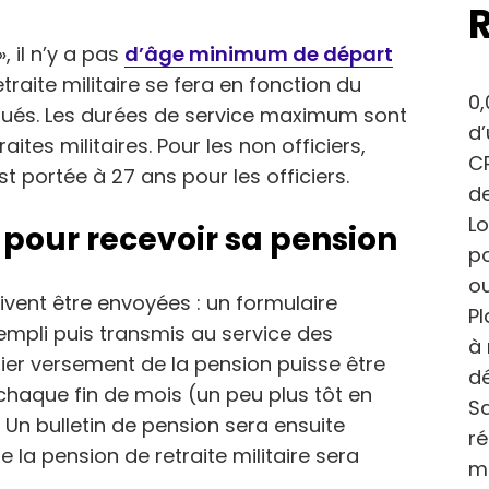
, il n’y a pas
d’âge minimum de départ
etraite militaire se fera en fonction du
0,
tués. Les durées de service maximum sont
d
ites militaires. Pour les non officiers,
CP
est portée à 27 ans pour les officiers.
de
Lo
 pour recevoir sa pension
po
ou
ivent être envoyées : un formulaire
Pl
empli puis transmis au service des
à 
er versement de la pension puisse être
dé
 chaque fin de mois (un peu plus tôt en
Sa
 Un bulletin de pension sera ensuite
r
la pension de retraite militaire sera
m