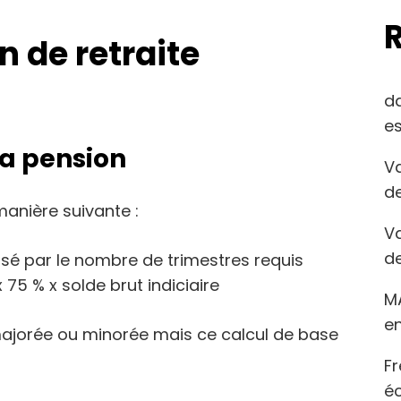
n de retraite
d
es
sa pension
Va
de
manière suivante :
Va
de
isé par le nombre de trimestres requis
 75 % x solde brut indiciaire
M
en
 majorée ou minorée mais ce calcul de base
Fr
éc