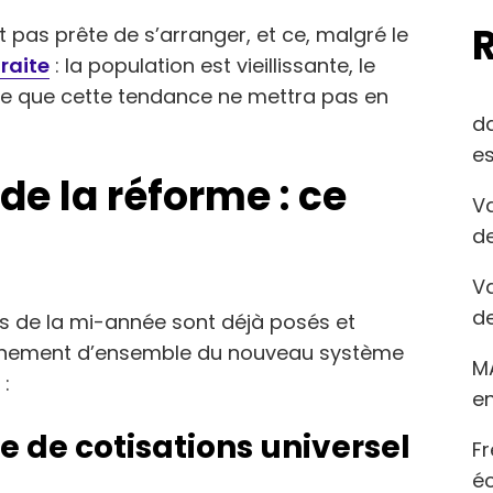
st pas prête de s’arranger, et ce, malgré le
traite
: la population est vieillissante, le
me que cette tendance ne mettra pas en
d
es
de la réforme : ce
Va
de
Va
de
es de la mi-année sont déjà posés et
nnement d’ensemble du nouveau système
M
:
en
 de cotisations universel
Fr
éc