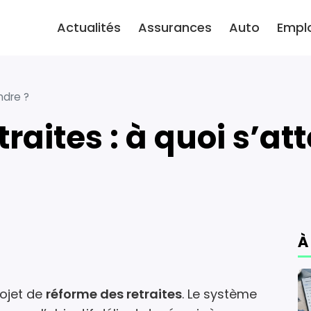
Actualités
Assurances
Auto
Empl
ndre ?
traites : à quoi s’at
À
ojet de
réforme des retraites
. Le système