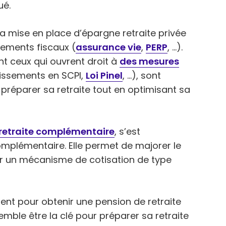
ué.
a mise en place d’épargne retraite privée
gements fiscaux (
assurance vie
,
PERP
, …).
t ceux qui ouvrent droit à
des mesures
issements en SCPI,
Loi Pinel
, …), sont
préparer sa retraite tout en optimisant sa
retraite complémentaire
, s’est
omplémentaire. Elle permet de majorer le
ar un mécanisme de cotisation de type
ent pour obtenir une pension de retraite
semble être la clé pour préparer sa retraite