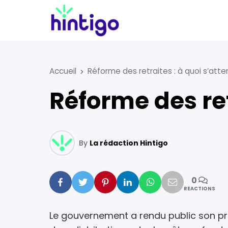
Accueil
Réforme des retraites : à quoi s’atte
Réforme des re
By
La rédaction Hintigo
0
Facebook
Twitter
Pinterest
Linkedin
Whatsapp
Mail
REACTIONS
Le gouvernement a rendu public son pr