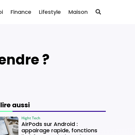
oi
Finance
Lifestyle
Maison
tendre ?
 lire aussi
Hight Tech
AirPods sur Android :
appairage rapide, fonctions