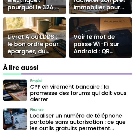
électrique :
racheter son prêt
pourquoi le 32A et
immobilier pour
le circuit dédié
réaliser des
s’imposent
économies
durables ?
Livret A ou LDDS :
Voir le mot de
le bon ordre pour
passe Wi-Fi sur
épargner, du
Android : QR
plafond aux
code, Android 10
alternatives
et cas Samsung
À lire aussi
Emploi
CPF en virement bancaire : la
promesse des forums qui doit vous
alerter
Finance
Localiser un numéro de téléphone
portable sans autorisation : ce que
les outils gratuits permettent
vraiment