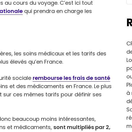
s au cours du voyage. C’est ici tout
nationale
qui prendra en charge les
CP
de
ières, les soins médicaux et les tarifs des
Lo
lus élevés qu’en France.
po
ou
urité sociale
rembourse les frais de santé
Pl
ins et des médicaments en France. Le plus
à 
 sur ces mêmes tarifs pour définir ses
dé
Sa
r
onc beaucoup moins intéressantes,
m
soins et médicaments,
sont multipliés par 2,