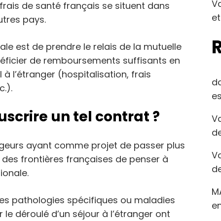
Va
 frais de santé français se situent dans
et
tres pays.
ale est de prendre le relais de la mutuelle
éficier de remboursements suffisants en
à l’étranger (hospitalisation, frais
d
.).
es
uscrire un tel contrat ?
Va
de
yageurs ayant comme projet de passer plus
Va
des frontières françaises de penser à
de
ionale.
M
es pathologies spécifiques ou maladies
en
le déroulé d’un séjour à l’étranger ont