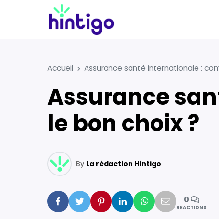
Accueil
Assurance santé internationale : com
Assurance santé internationale : comment faire
le bon choix ?
By
La rédaction Hintigo
0
Facebook
Twitter
Pinterest
Linkedin
Whatsapp
Mail
REACTIONS