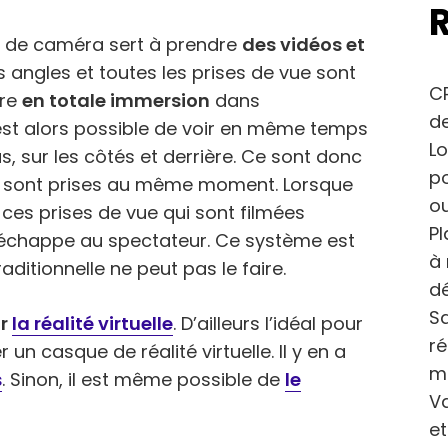
 de caméra sert à prendre
des vidéos et
les angles et toutes les prises de vue sont
CP
tre
en totale immersion
dans
de
 est alors possible de voir en même temps
Lo
s, sur les côtés et derrière. Ce sont donc
po
ui sont prises au même moment. Lorsque
ou
s ces prises de vue qui sont filmées
Pl
n’échappe au spectateur. Ce système est
à 
ditionnelle ne peut pas le faire.
dé
Sa
ur
la réalité virtuelle
. D’ailleurs l’idéal pour
r
 un casque de réalité virtuelle. Il y en a
m
s
. Sinon, il est même possible de
le
Va
et