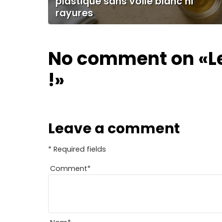
plastique sans voile blanc ni
rayures
No comment on
«L
!»
Leave a comment
* Required fields
Comment
*