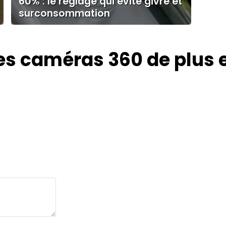
60% : le réglage qui évite givre et
surconsommation
es caméras 360 de plus 