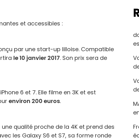
antes et accessibles :
d
es
u par une start-up lilloise. Compatible
Va
rtira
le 10 janvier 2017
. Son prix sera de
de
Va
de
hone 6 et 7. Elle filme en 3K et est
our
environ 200 euros
.
M
en
Fr
 une qualité proche de la 4K et prend des
éc
vec les Galaxy S6 et S7, sa forme ronde