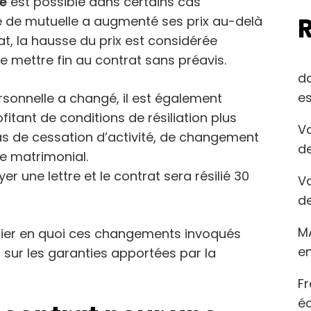
e
est possible dans certains cas
me de mutuelle a augmenté ses prix au-delà
t, la hausse du prix est considérée
 mettre fin au contrat sans préavis.
d
es
ersonnelle a changé, il est également
itant de conditions de résiliation plus
Va
as de cessation d’activité, de changement
de
e matrimonial.
r une lettre et le contrat sera résilié 30
Va
de
M
tifier en quoi ces changements invoqués
en
sur les garanties apportées par la
Fr
éc