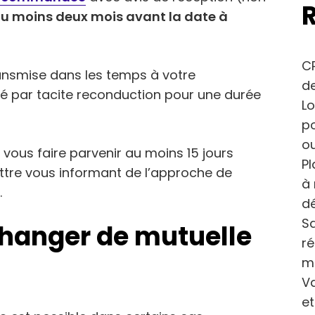
u moins deux mois avant la date à
CP
ansmise dans les temps à votre
de
lé par tacite reconduction pour une durée
Lo
po
ou
e vous faire parvenir au moins 15 jours
Pl
lettre vous informant de l’approche de
à 
.
dé
Sa
 changer de mutuelle
r
m
Va
et