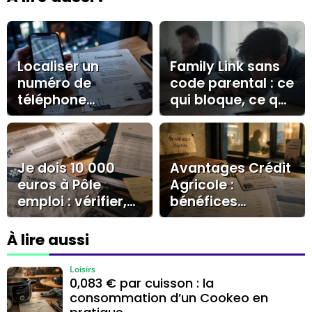
Localiser un
Family Link sans
numéro de
code parental : ce
téléphone
qui bloque, ce qui
portable sans
s’efface et ce qui
autorisation : ce
alerte
que les outils
gratuits
Je dois 10 000
Avantages Crédit
permettent
euros à Pôle
Agricole :
vraiment
emploi : vérifier,
bénéfices
contester ou
concrets pour
négocier sans se
clients et
À lire aussi
tromper
collaborateurs
Loisirs
0,083 € par cuisson : la
consommation d’un Cookeo en