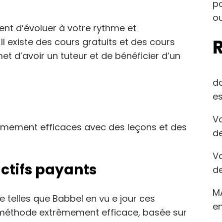
po
ou
tent d’évoluer à votre rythme et
Il existe des cours gratuits et des cours
t d’avoir un tuteur et de bénéficier d’un
d
es
Va
rêmement efficaces avec des leçons et des
de
Va
actifs payants
de
M
e telles que Babbel en vu e jour ces
en
 méthode extrêmement efficace, basée sur