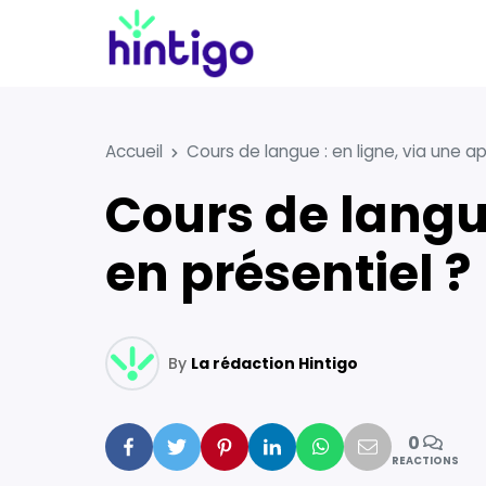
Accueil
Cours de langue : en ligne, via une ap
Cours de langue : en ligne, via une application ou
en présentiel ?
By
La rédaction Hintigo
0
Facebook
Twitter
Pinterest
Linkedin
Whatsapp
Mail
REACTIONS