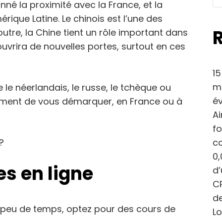
nné la proximité avec la France, et la
que Latine. Le chinois est l’une des
utre, la Chine tient un rôle important dans
uvrira de nouvelles portes, surtout en ces
15
ma
 le néerlandais, le russe, le tchèque ou
év
ement de vous démarquer, en France ou à
Ai
fo
c
?
0,
es en ligne
d
CP
de
ez peu de temps, optez pour des cours de
Lo