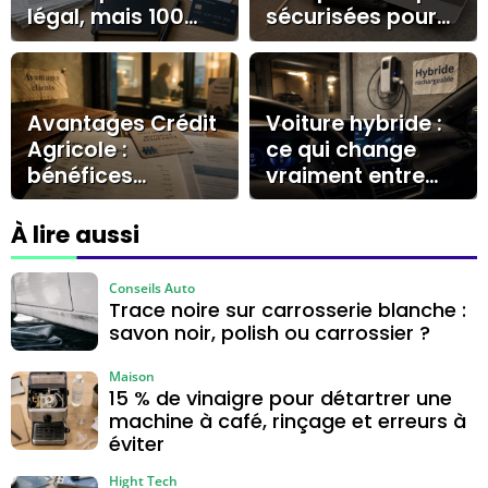
légal, mais 100
sécurisées pour
000 € à surveiller
préserver votre
écran
Avantages Crédit
Voiture hybride :
Agricole :
ce qui change
bénéfices
vraiment entre
concrets pour
recharge en
clients et
roulant, prise
À lire aussi
collaborateurs
domestique et
borne
Conseils Auto
Trace noire sur carrosserie blanche :
savon noir, polish ou carrossier ?
Maison
15 % de vinaigre pour détartrer une
machine à café, rinçage et erreurs à
éviter
Hight Tech