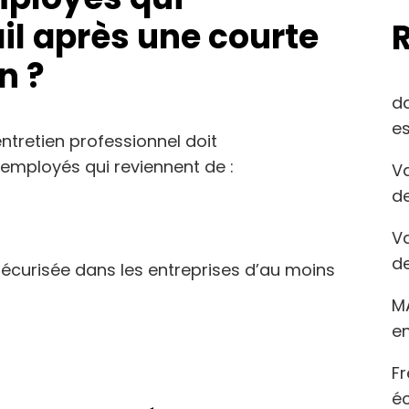
il après une courte
n ?
d
es
ntretien professionnel doit
 employés qui reviennent de :
Va
de
Va
de
sécurisée dans les entreprises d’au moins
M
en
Fr
éc