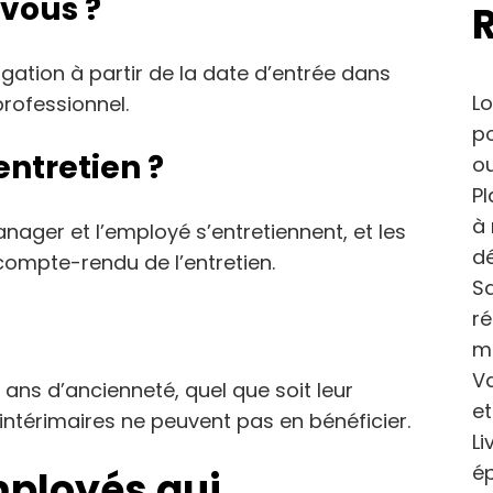
-vous ?
ligation à partir de la date d’entrée dans
Lo
professionnel.
po
entretien ?
ou
Pl
à 
anager et l’employé s’entretiennent, et les
dé
compte-rendu de l’entretien.
Sa
r
m
Va
 ans d’ancienneté, quel que soit leur
et
s intérimaires ne peuvent pas en bénéficier.
Li
ép
mployés qui