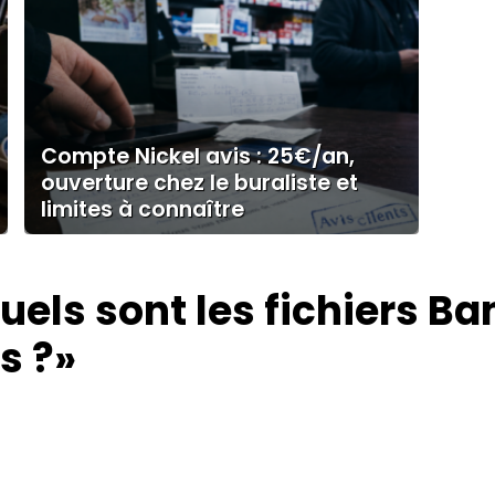
Compte Nickel avis : 25€/an,
ouverture chez le buraliste et
limites à connaître
uels sont les fichiers B
s ?»