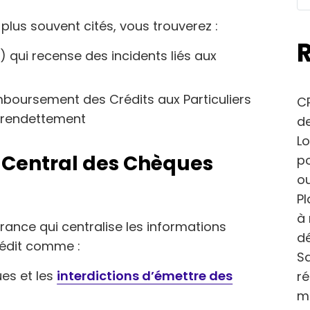
plus souvent cités, vous trouverez :
) qui recense des incidents liés aux
emboursement des Crédits aux Particuliers
CP
surendettement
de
Lo
r Central des Chèques
po
ou
Pl
à 
France qui centralise les informations
dé
rédit comme :
Sa
es et les
interdictions d’émettre des
r
m