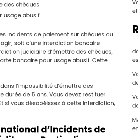
Va
tre des chèques
et
ur usage abusif
des incidents de paiement sur chèques ou
agir, soit d’une interdiction bancaire
d
rdiction judiciaire d’émettre des chèques,
es
 carte bancaire pour usage abusif. Cette
Va
de
 dans l’impossibilité d’émettre des
 durée de 5 ans. Vous devez restituer
Va
t si vous désobéissez à cette interdiction,
de
M
 national d’Incidents de
en