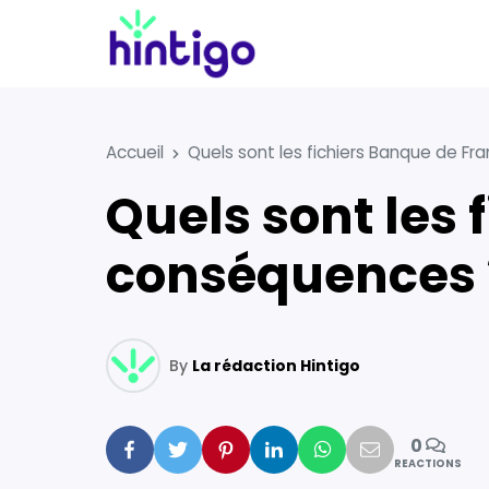
Accueil
Quels sont les fichiers Banque de Fr
Quels sont les fichiers Banque de France et leurs
conséquences 
By
La rédaction Hintigo
0
Facebook
Twitter
Pinterest
Linkedin
Whatsapp
Mail
REACTIONS