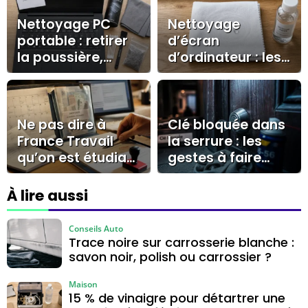
Nettoyage PC
Nettoyage
portable : retirer
d’écran
la poussière,
d’ordinateur : les
limiter la
produits doux à
surchauffe et
utiliser et ceux à
corriger les
éviter
lenteurs
Ne pas dire à
Clé bloquée dans
France Travail
la serrure : les
qu’on est étudiant
gestes à faire
: le silence qui
sans casser le
peut coûter une
cylindre
À lire aussi
allocation
Conseils Auto
Trace noire sur carrosserie blanche :
savon noir, polish ou carrossier ?
Maison
15 % de vinaigre pour détartrer une