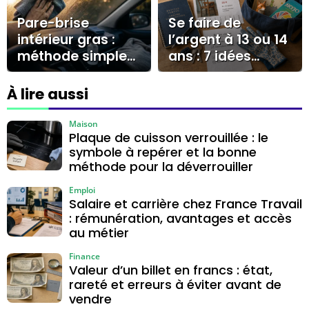
Pare-brise
Se faire de
intérieur gras :
l’argent à 13 ou 14
méthode simple
ans : 7 idées
pour enlever le
concrètes et les
voile et éviter les
pièges à éviter
À lire aussi
traces
Maison
Plaque de cuisson verrouillée : le
symbole à repérer et la bonne
méthode pour la déverrouiller
Emploi
Salaire et carrière chez France Travail
: rémunération, avantages et accès
au métier
Finance
Valeur d’un billet en francs : état,
rareté et erreurs à éviter avant de
vendre