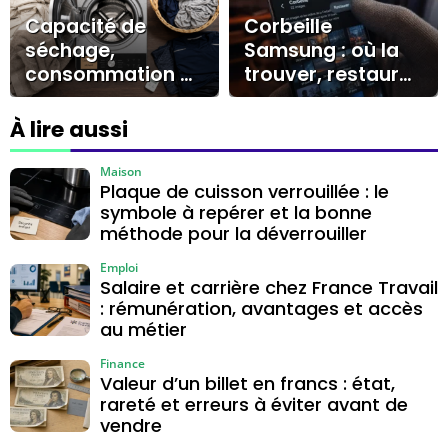
Capacité de
Corbeille
séchage,
Samsung : où la
consommation et
trouver, restaurer
marques à
vos fichiers et
privilégier : l’avis
agir avant 30
À lire aussi
sur le lave-linge
jours
séchant
Maison
Plaque de cuisson verrouillée : le
symbole à repérer et la bonne
méthode pour la déverrouiller
Emploi
Salaire et carrière chez France Travail
: rémunération, avantages et accès
au métier
Finance
Valeur d’un billet en francs : état,
rareté et erreurs à éviter avant de
vendre