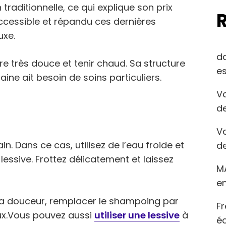
raditionnelle, ce qui explique son prix
 accessible et répandu ces dernières
uxe.
d
re très douce et tenir chaud. Sa structure
es
aine ait besoin de soins particuliers.
Va
de
Va
n. Dans ce cas, utilisez de l’eau froide et
de
ssive. Frottez délicatement et laissez
M
en
 sa douceur, remplacer le shampoing par
Fr
ux.Vous pouvez aussi
utiliser une lessive
à
éc