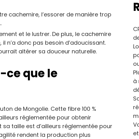
tre cachemire, l’essorer de manière trop
…
CP
tement et le lustrer. De plus, le cachemire
de
 il n’a donc pas besoin d’adoucissant.
Lo
urrait altérer sa douceur naturelle.
po
ou
t-ce que le
Pl
à 
dé
Sa
r
uton de Mongolie. Cette fibre 100 %
m
d’ailleurs réglementée pour obtenir
Va
et sa taille est d’ailleurs réglementée pour
et
ragilité rendent la production plus