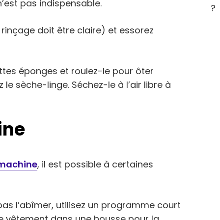
n’est pas indispensable.
?
inçage doit être claire) et essorez
ttes éponges et roulez-le pour ôter
 le sèche-linge. Séchez-le à l’air libre à
ine
 machine
, il est possible à certaines
pas l’abîmer, utilisez un programme court
re vêtement dans une housse pour la