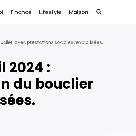
oi
Finance
Lifestyle
Maison
clier loyer, prestations sociales revalorisées.
in du bouclier
isées.