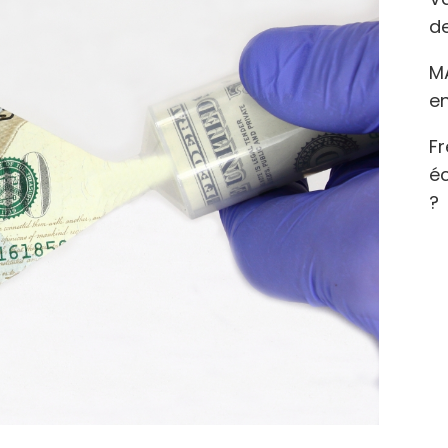
de
M
en
Fr
éc
?