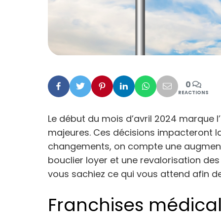
0
Facebook
Twitter
Pinterest
Linkedin
Whatsapp
Mail
REACTIONS
Le début du mois d’avril 2024 marque l
majeures. Ces décisions impacteront la
changements, on compte une augmentat
bouclier loyer et une revalorisation de
vous sachiez ce qui vous attend afin d
Franchises médica