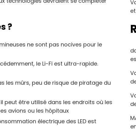
eux technologies devraient se compléter
Va
et
s ?
umineuses ne sont pas nocives pour le
d
es
édemment, le Li-Fi est ultra-rapide.
Va
de
pas les mûrs, peu de risque de piratage du
Va
, il peut être utilisé dans les endroits où les
de
es avions ou les hôpitaux
M
consommation électrique des LED est
en