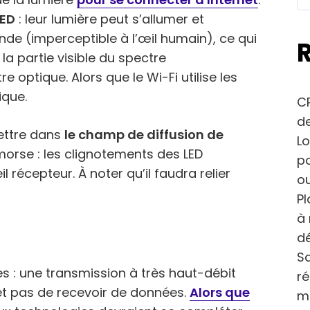
LED
: leur lumière peut s’allumer et
onde (imperceptible à l’œil humain), ce qui
a partie visible du spectre
 optique. Alors que le Wi-Fi utilise les
ique.
CP
de
mettre dans
le champ de diffusion de
Lo
u morse : les clignotements des LED
po
récepteur. À noter qu’il faudra relier
ou
Pl
à 
dé
Sa
: une transmission à très haut-débit
r
met pas de recevoir de données.
Alors que
m