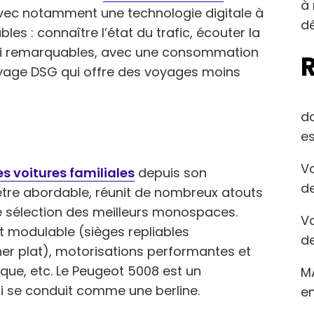
à 
 avec notamment une technologie digitale à
dé
ables : connaître l’état du trafic, écouter la
i remarquables, avec une consommation
ayage DSG qui offre des voyages moins
d
es
Va
es voitures familiales
depuis son
de
être abordable, réunit de nombreux atouts
e sélection des meilleurs monospaces.
Va
et modulable (sièges repliables
de
her plat), motorisations performantes et
que, etc. Le Peugeot 5008 est un
M
 se conduit comme une berline.
en