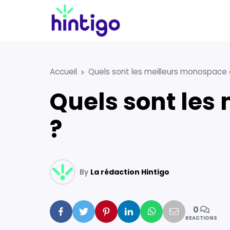
Accueil
Quels sont les meilleurs monospac
Quels sont les meilleurs monospace du moment
?
By
La rédaction Hintigo
0
Facebook
Twitter
Pinterest
Linkedin
Whatsapp
Mail
REACTIONS