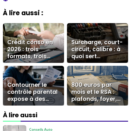
À lire aussi :
Crédit conso en
Surcharge, court-
2026 : trois
circuit, calibre : à
formats, trois
quoi sert
logiques à
vraiment un
connaître avant
fusible ?
de signer
Contourner le
800 euros par
contrôle parental
mois et le RSA :
expose à des
plafonds, foyer,
risques
forfait logement
techniques,
À lire aussi
familiaux et de
sécurité
Conseils Auto