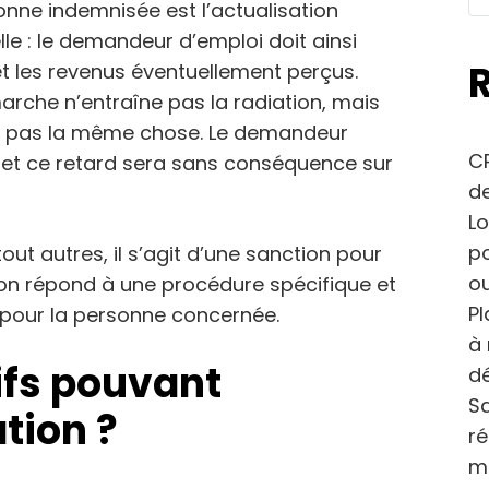
onne indemnisée est l’actualisation
le : le demandeur d’emploi doit ainsi
e et les revenus éventuellement perçus.
arche n’entraîne pas la radiation, mais
est pas la même chose. Le demandeur
CP
n et ce retard sera sans conséquence sur
de
Lo
po
out autres, il s’agit d’une sanction pour
ou
ion répond à une procédure spécifique et
Pl
s pour la personne concernée.
à 
ifs pouvant
dé
Sa
tion ?
r
m