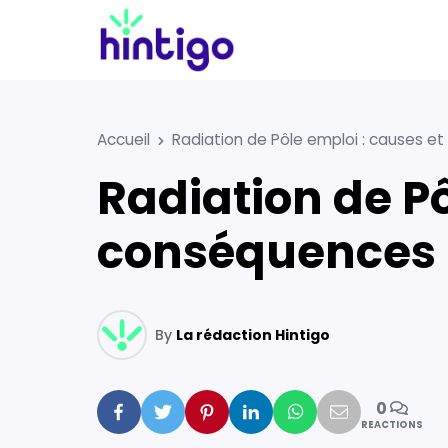
Accueil
Radiation de Pôle emploi : causes 
Radiation de Pôle emploi : causes et
conséquences
By
La rédaction Hintigo
0
Facebook
Twitter
Pinterest
Linkedin
Whatsapp
Mail
REACTIONS