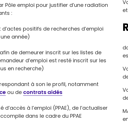
Va
r Pôle emploi pour justifier d’une radiation
et
nts :
nt d’actes positifs de recherches d’emploi
r une année)
d
fin de demeurer inscrit sur les listes de
es
andeur d’emploi est resté inscrit sur les
 plus en recherche)
Va
de
orrespondant à son le profil, notamment
Va
nce
ou de
contrats aidés
de
sé d’accès à l’emploi (PPAE), de l’actualiser
M
 accomplie dans le cadre du PPAE
en