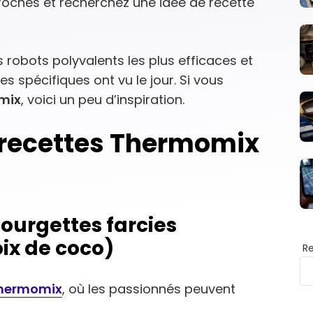
roches et recherchez une idée de recette
 robots polyvalents les plus efficaces et
es spécifiques ont vu le jour. Si vous
mix
, voici un peu d’inspiration.
 recettes Thermomix
courgettes farcies
oix de coco)
R
 Thermomix
, où les passionnés peuvent