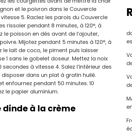
dez les courgettes avant de mettre la chair
oignon et le poivron dans le Couvercle
 vitesse 5. Raclez les parois du Couvercle
ites rissoler pendant 8 minutes, à 120°, à
d
z le poisson en dés avant de l’ajouter,
es
le poivre. Mijotez pendant 5 minutes à 120°, à
 le lait de coco, le piment puis laisser
Va
se 1 sans le gobelet doseur. Mettez la noix
de
econdes à vitesse 4. Salez l’intérieur des
 disposer dans un plat à gratin huilé.
Va
et enfournez pendant 50 minutes. 10
de
rez le papier aluminium.
M
de dinde à la crème
en
Fr
éc