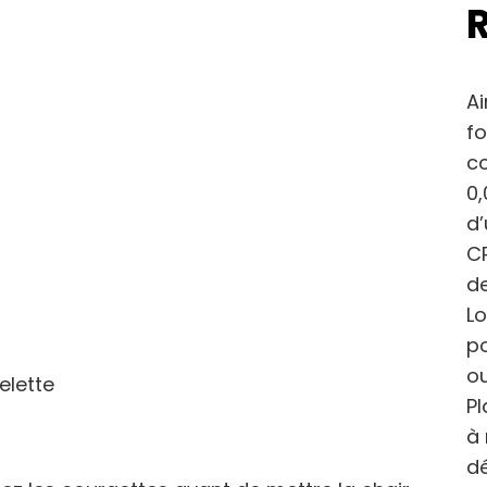
Ai
fo
c
0,
d
CP
de
Lo
po
ou
elette
Pl
à 
dé