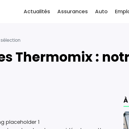
Actualités
Assurances
Auto
Empl
 sélection
tes Thermomix : notr
À