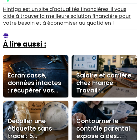
Hintigo est un site d'actualités financières. Il vous
aide à trouver la meilleure solution financière pour
votre besoin et à économiser au quotidien !
À lire aussi :
Écran cassé,
Salaire et carrière
données intactes
chez France
: récupérer vos
Travail :
fichiers avec OTG,
rémunération,
cloud ou
avantages et
réparateur
accès au métier
Décoller une
Contourner le
étiquette sans
contrôle parental
trace : 5
expose à des