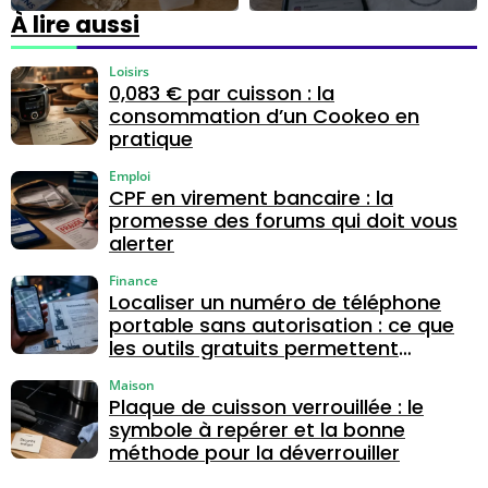
méthodes
risques
À lire aussi
naturelles et
techniques,
erreurs à éviter
familiaux et de
Loisirs
sécurité
0,083 € par cuisson : la
consommation d’un Cookeo en
pratique
Emploi
CPF en virement bancaire : la
promesse des forums qui doit vous
alerter
Finance
Localiser un numéro de téléphone
portable sans autorisation : ce que
les outils gratuits permettent
vraiment
Maison
Plaque de cuisson verrouillée : le
symbole à repérer et la bonne
méthode pour la déverrouiller