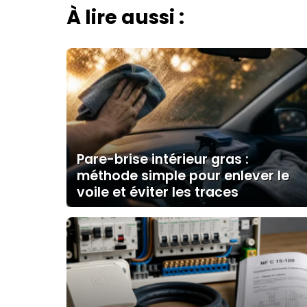
À lire aussi :
Pare-brise intérieur gras :
méthode simple pour enlever le
voile et éviter les traces