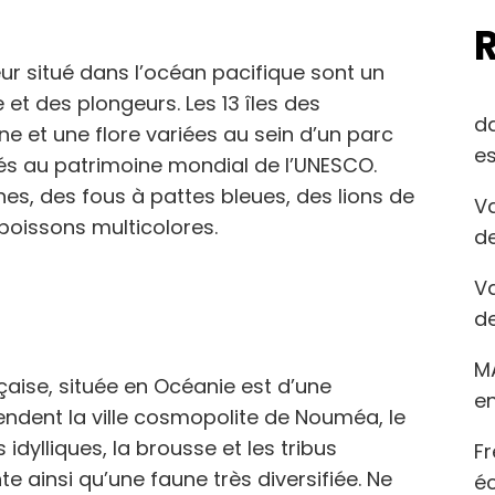
eur situé dans l’océan pacifique sont un
et des plongeurs. Les 13 îles des
d
e et une flore variées au sein d’un parc
es
sés au patrimoine mondial de l’UNESCO.
es, des fous à pattes bleues, des lions de
Va
 poissons multicolores.
de
Va
de
M
nçaise, située en Océanie est d’une
en
ndent la ville cosmopolite de Nouméa, le
dylliques, la brousse et les tribus
Fr
e ainsi qu’une faune très diversifiée. Ne
éc