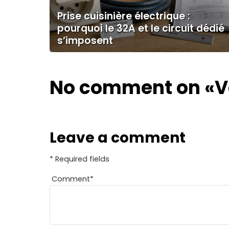
Prise cuisinière électrique :
pourquoi le 32A et le circuit dédié
s’imposent
No comment on
«V
Leave a comment
* Required fields
Comment
*