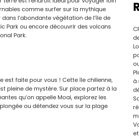
erre est l’endroit idéal pour voyager loin
ournables comme surfer sur la mythique
r dans l’abondante végétation de l’île de
sic Park ou encore découvrir des volcans
CP
onal Park.
de
Lo
po
ou
Pl
e est faite pour vous ! Cette île chilienne,
à 
st pleine de mystère. Sur place partez à la
dé
antes qu’on appelle Moai, explorez les
Sa
 plongée ou détendez vous sur la plage
r
m
Va
et