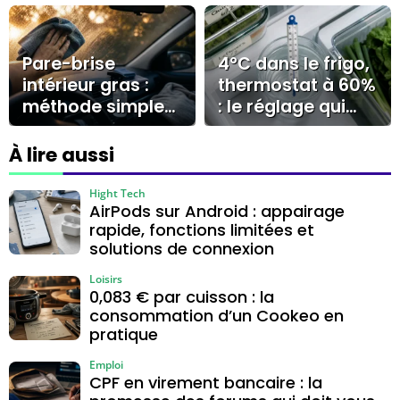
épices et bons
dosages
Pare-brise
4°C dans le frigo,
intérieur gras :
thermostat à 60%
méthode simple
: le réglage qui
pour enlever le
évite givre et
voile et éviter les
surconsommatio
À lire aussi
traces
n
Hight Tech
AirPods sur Android : appairage
rapide, fonctions limitées et
solutions de connexion
Loisirs
0,083 € par cuisson : la
consommation d’un Cookeo en
pratique
Emploi
CPF en virement bancaire : la