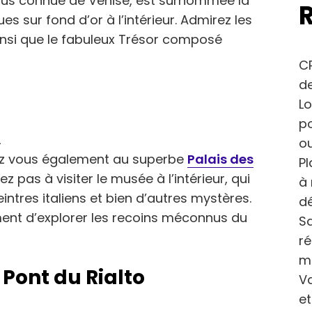
plus connue de Venise, est surnommée la
s sur fond d’or à l’intérieur. Admirez les
insi que le fabuleux Trésor composé
CP
de
Lo
po
ou
ez vous également au superbe
Palais des
Pl
ez pas à visiter le musée à l’intérieur, qui
à 
intres italiens et bien d’autres mystères.
dé
ment d’explorer les recoins méconnus du
Sa
r
m
 Pont du Rialto
Va
et