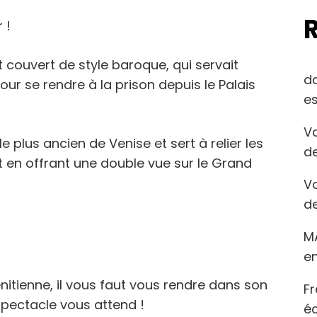
 !
 couvert de style baroque, qui servait
d
ur se rendre à la prison depuis le Palais
es
Va
le plus ancien de Venise et sert à relier les
de
t en offrant une double vue sur le Grand
Va
de
M
en
itienne, il vous faut vous rendre dans son
Fr
spectacle vous attend !
éc