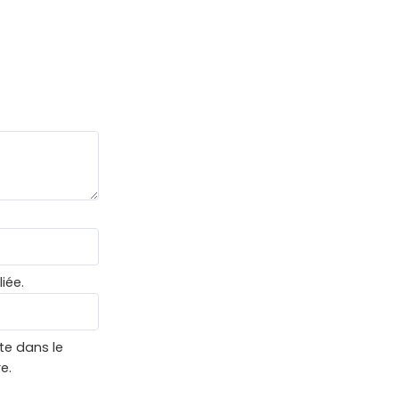
iée.
te dans le
e.