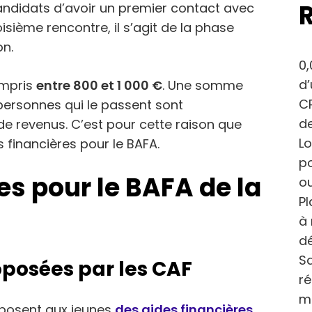
andidats d’avoir un premier contact avec
isième rencontre, il s’agit de la phase
on.
0,
d
ompris
entre 800 et 1 000 €
. Une somme
CP
 personnes qui le passent sont
de
de revenus. C’est pour cette raison que
Lo
financières pour le BAFA.
po
es pour le BAFA de la
ou
Pl
à 
dé
Sa
oposées par les CAF
r
m
roposent aux jeunes
des aides financières