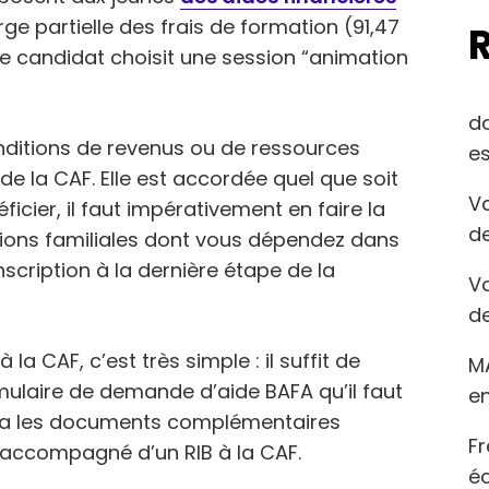
ge partielle des frais de formation (91,47
le candidat choisit une session “animation
d
nditions de revenus ou de ressources
es
 la CAF. Elle est accordée quel que soit
Va
icier, il faut impérativement en faire la
de
ions familiales dont vous dépendez dans
scription à la dernière étape de la
Va
de
a CAF, c’est très simple : il suffit de
M
mulaire de demande d’aide BAFA qu’il faut
en
era les documents complémentaires
Fr
 accompagné d’un RIB à la CAF.
éc