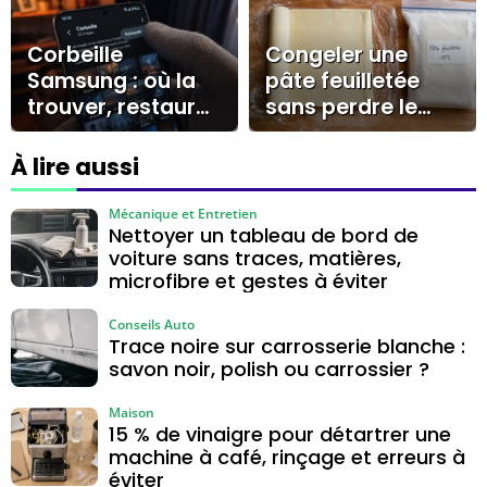
voile et éviter les
traces
Corbeille
Congeler une
Samsung : où la
pâte feuilletée
trouver, restaurer
sans perdre le
vos fichiers et
feuilletage, les 4
agir avant 30
réflexes à -18°C
À lire aussi
jours
Mécanique et Entretien
Nettoyer un tableau de bord de
voiture sans traces, matières,
microfibre et gestes à éviter
Conseils Auto
Trace noire sur carrosserie blanche :
savon noir, polish ou carrossier ?
Maison
15 % de vinaigre pour détartrer une
machine à café, rinçage et erreurs à
éviter