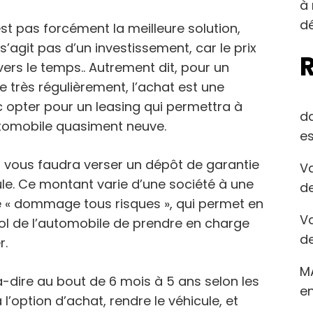
à 
dé
est pas forcément la meilleure solution,
s’agit pas d’un investissement, car le prix
ers le temps.. Autrement dit, pour un
 très régulièrement, l’achat est une
c opter pour un leasing qui permettra à
d
utomobile quasiment neuve.
es
 il vous faudra verser un dépôt de garantie
Va
ule. Ce montant varie d’une société à une
de
e « dommage tous risques », qui permet en
Va
vol de l’automobile de prendre en charge
de
r.
M
à-dire au bout de 6 mois à 5 ans selon les
en
 l’option d’achat, rendre le véhicule, et