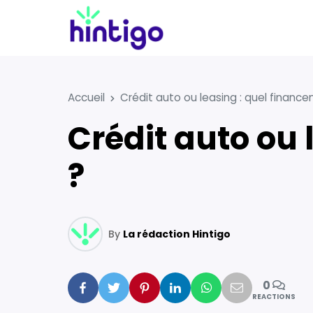
Accueil
Crédit auto ou leasing : quel finance
Crédit auto ou leasing : quel financement choisir
?
By
La rédaction Hintigo
0
Facebook
Twitter
Pinterest
Linkedin
Whatsapp
Mail
REACTIONS