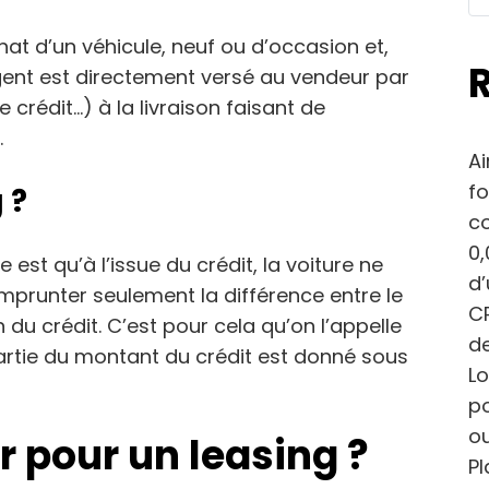
chat d’un véhicule, neuf ou d’occasion et,
rgent est directement versé au vendeur par
crédit…) à la livraison faisant de
.
Ai
fo
 ?
c
0,
ce est qu’à l’issue du crédit, la voiture ne
d
mprunter seulement la différence entre le
CP
in du crédit. C’est pour cela qu’on l’appelle
de
artie du montant du crédit est donné sous
Lo
po
ou
r pour un leasing ?
Pl