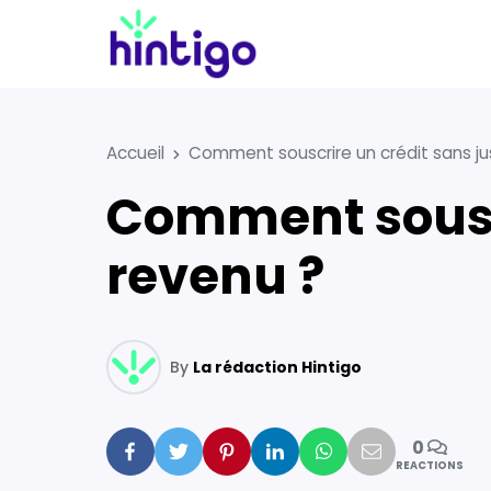
Accueil
Comment souscrire un crédit sans jus
Comment souscrire un crédit sans justificatif de
revenu ?
By
La rédaction Hintigo
0
Facebook
Twitter
Pinterest
Linkedin
Whatsapp
Mail
REACTIONS