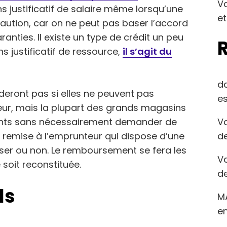
Va
 justificatif de salaire même lorsqu’une
et
aution, car on ne peut pas baser l’accord
nties. Il existe un type de crédit un peu
ns justificatif de ressource,
il s’agit du
d
deront pas si elles ne peuvent pas
es
teur, mais la plupart des grands magasins
Va
lients sans nécessairement demander de
de
ors remise à l’emprunteur qui dispose d’une
iliser ou non. Le remboursement se fera les
Va
 soit reconstituée.
de
ls
M
en