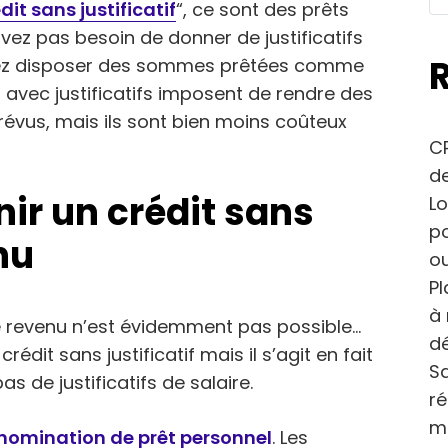
dit sans justificatif
“, ce sont des prêts
vez pas besoin de donner de justificatifs
vez disposer des sommes prêtées comme
s avec justificatifs imposent de rendre des
évus, mais ils sont bien moins coûteux
CP
de
nir un crédit sans
Lo
po
nu
ou
Pl
à 
 de revenu n’est évidemment pas possible…
dé
édit sans justificatif mais il s’agit en fait
Sa
pas de justificatifs de salaire.
r
m
nomination de prêt personnel
. Les