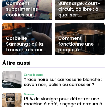
Comment
Surcharge, court-
supprimer les
circuit, calibre : à
cookies sur
quoi sert
Android : guide
vraiment un
pratique pour une
fusible ?
navigation fluide
et privée
Corbeille
Comment
Samsung : où la
fonctionne une
trouver, restaurer
plaque à
vos fichiers et
induction ? 25
agir avant 30
kHz, test de
À lire aussi
jours
l’aimant et
casseroles
Conseils Auto
compatibles
Trace noire sur carrosserie blanche :
savon noir, polish ou carrossier ?
Maison
15 % de vinaigre pour détartrer une
machine à café, rinçage et erreurs à