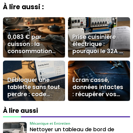
À lire aussi :
0,083 € par
Prise cuisinière
cuisson : la
électrique :
consommation
pourquoi le 32A et
d’un Cookeo en
le circuit dédié
pratique
s’imposent
Débloquer une
Écran cassé,
tablette sans tout
données intactes
perdre : code
: récupérer vos
oublié, Samsung
fichiers avec OTG,
et solutions
cloud ou
À lire aussi
officielles
réparateur
Mécanique et Entretien
Nettoyer un tableau de bord de