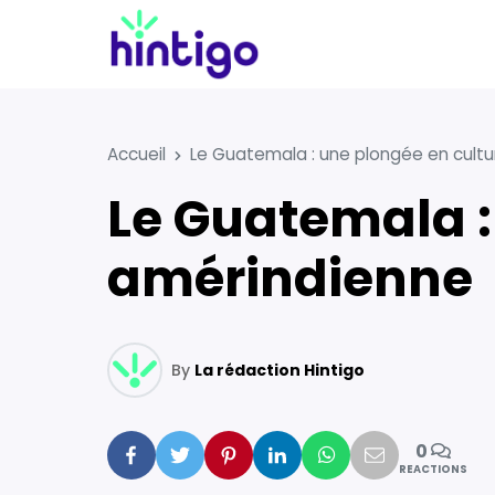
Accueil
Le Guatemala : une plongée en cult
Le Guatemala : une plongée en culture
amérindienne
By
La rédaction Hintigo
0
Facebook
Twitter
Pinterest
Linkedin
Whatsapp
Mail
REACTIONS