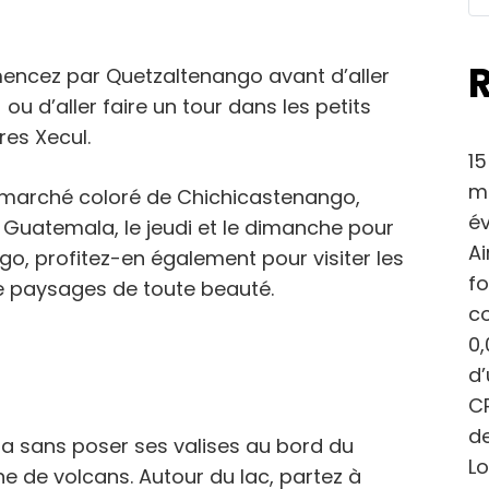
ncez par Quetzaltenango avant d’aller
u d’aller faire un tour dans les petits
es Xecul.
15
ma
 marché coloré de Chichicastenango,
év
Guatemala, le jeudi et le dimanche pour
Ai
go, profitez-en également pour visiter les
fo
e paysages de toute beauté.
c
0,
d
CP
de
la sans poser ses valises au bord du
Lo
ne de volcans. Autour du lac, partez à