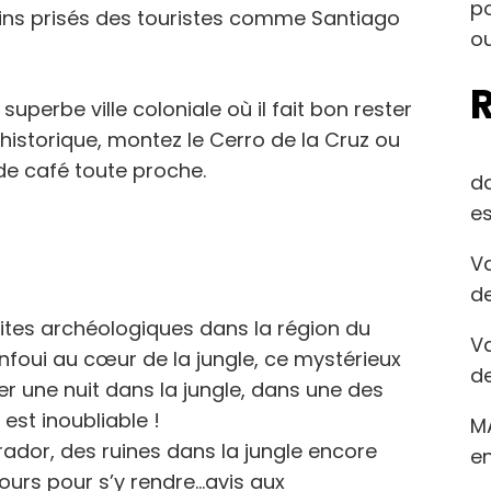
po
oins prisés des touristes comme Santiago
ou
uperbe ville coloniale où il fait bon rester
historique, montez le Cerro de la Cruz ou
 de café toute proche.
d
es
Va
de
ites archéologiques dans la région du
Va
Enfoui au cœur de la jungle, ce mystérieux
de
er une nuit dans la jungle, dans une des
 est inoubliable !
M
rador, des ruines dans la jungle encore
en
jours pour s’y rendre…avis aux