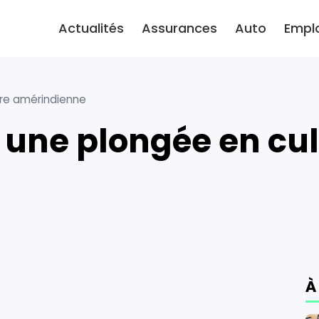
Actualités
Assurances
Auto
Empl
ure amérindienne
À