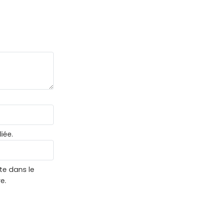
iée.
te dans le
e.