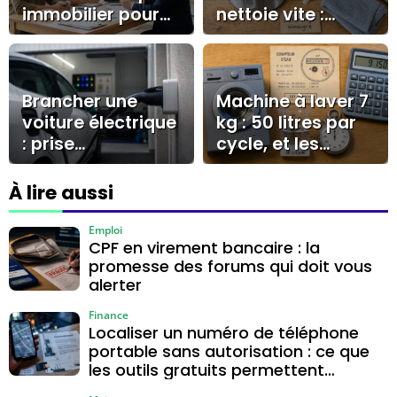
immobilier pour
nettoie vite :
réaliser des
vinaigre dosé,
économies
bicarbonate et
durables ?
gestes à éviter
Brancher une
Machine à laver 7
voiture électrique
kg : 50 litres par
: prise
cycle, et les
domestique, prise
réglages qui
renforcée,
réduisent
À lire aussi
Wallbox et borne
vraiment la
publique
consommation
Emploi
CPF en virement bancaire : la
promesse des forums qui doit vous
alerter
Finance
Localiser un numéro de téléphone
portable sans autorisation : ce que
les outils gratuits permettent
vraiment