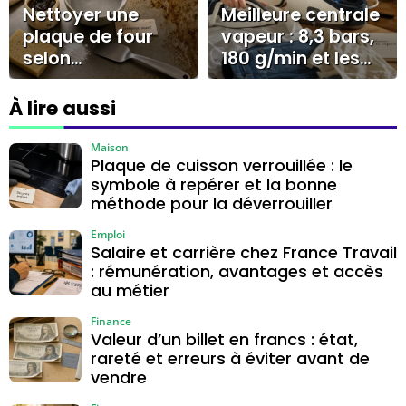
sert à rien
Nettoyer une
Meilleure centrale
plaque de four
vapeur : 8,3 bars,
selon
180 g/min et les
l’encrassement :
erreurs qui
savon noir,
coûtent cher
À lire aussi
bicarbonate ou
dégraissant
Maison
Plaque de cuisson verrouillée : le
symbole à repérer et la bonne
méthode pour la déverrouiller
Emploi
Salaire et carrière chez France Travail
: rémunération, avantages et accès
au métier
Finance
Valeur d’un billet en francs : état,
rareté et erreurs à éviter avant de
vendre