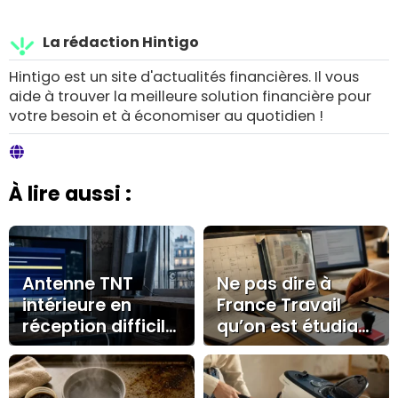
La rédaction Hintigo
Hintigo est un site d'actualités financières. Il vous
aide à trouver la meilleure solution financière pour
votre besoin et à économiser au quotidien !
À lire aussi :
Antenne TNT
Ne pas dire à
intérieure en
France Travail
réception difficile
qu’on est étudiant
: quand
: le silence qui
l’amplificateur
peut coûter une
aide, quand il ne
allocation