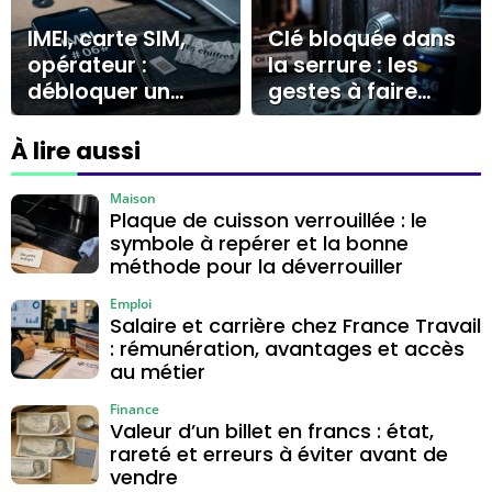
IMEI, carte SIM,
Clé bloquée dans
opérateur :
la serrure : les
débloquer un
gestes à faire
téléphone tout
sans casser le
opérateur sans se
cylindre
À lire aussi
tromper
Maison
Plaque de cuisson verrouillée : le
symbole à repérer et la bonne
méthode pour la déverrouiller
Emploi
Salaire et carrière chez France Travail
: rémunération, avantages et accès
au métier
Finance
Valeur d’un billet en francs : état,
rareté et erreurs à éviter avant de
vendre