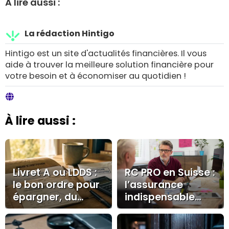
A lire aussi :
La rédaction Hintigo
Hintigo est un site d'actualités financières. Il vous
aide à trouver la meilleure solution financière pour
votre besoin et à économiser au quotidien !
À lire aussi :
Livret A ou LDDS :
RC PRO en Suisse :
le bon ordre pour
l’assurance
épargner, du
indispensable
plafond aux
pour les
alternatives
indépendants