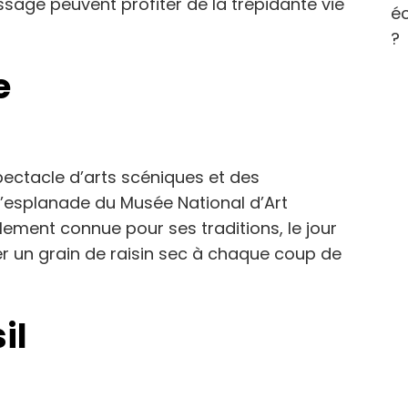
assage peuvent profiter de la trépidante vie
éc
?
e
pectacle d’arts scéniques et des
l’esplanade du Musée National d’Art
lement connue pour ses traditions, le jour
ger un grain de raisin sec à chaque coup de
il