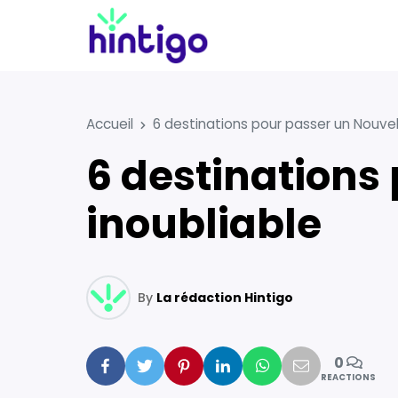
Accueil
6 destinations pour passer un Nouvel
6 destinations pour passer un Nouvel An
inoubliable
By
La rédaction Hintigo
0
Facebook
Twitter
Pinterest
Linkedin
Whatsapp
Mail
REACTIONS