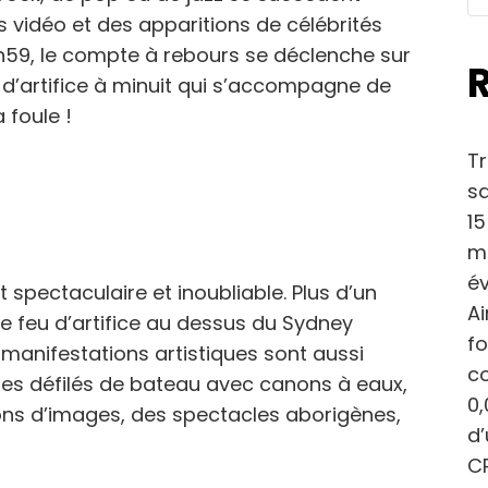
s vidéo et des apparitions de célébrités
h59, le compte à rebours se déclenche sur
 d’artifice à minuit qui s’accompagne de
 foule !
Tr
sa
15
ma
év
 spectaculaire et inoubliable. Plus d’un
Ai
e feu d’artifice au dessus du Sydney
fo
manifestations artistiques sont aussi
c
 des défilés de bateau avec canons à eaux,
0,
ons d’images, des spectacles aborigènes,
d
CP