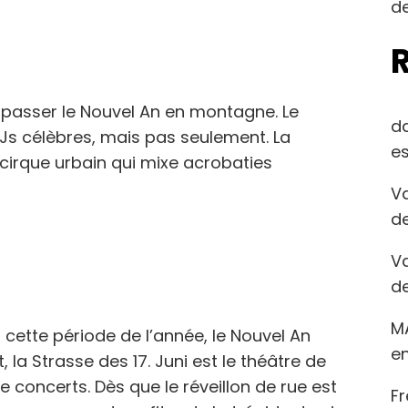
de
 passer le Nouvel An en montagne. Le
d
DJs célèbres, mais pas seulement. La
es
cirque urbain qui mixe acrobaties
Va
de
Va
de
M
n cette période de l’année, le Nouvel An
en
, la Strasse des 17. Juni est le théâtre de
de concerts. Dès que le réveillon de rue est
Fr