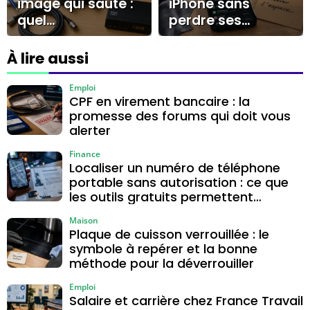
image qui saute :
iPhone sans
quel
perdre ses
amplificateur
données :
antenne TV
stockage, cache
À lire aussi
choisir entre
et gestes sûrs
intérieur, extérieur
Emploi
CPF en virement bancaire : la
et programmable
promesse des forums qui doit vous
?
alerter
Finance
Localiser un numéro de téléphone
portable sans autorisation : ce que
les outils gratuits permettent
vraiment
Maison
Plaque de cuisson verrouillée : le
symbole à repérer et la bonne
méthode pour la déverrouiller
Emploi
Salaire et carrière chez France Travail