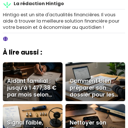
La rédaction Hintigo
Hintigo est un site d'actualités financières. Il vous
aide à trouver la meilleure solution financière pour
votre besoin et à économiser au quotidien !
À lire aussi :
Aidant familial :
Comment bien
jusqu’à 1 477,38 €
préparer son
par mois selon
dossier pour les
l’AJPA, la PCH ou
prêts à la
le CESU
consommation ?
Signal faible,
Nettoyer son