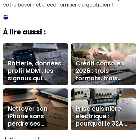
votre besoin et à économiser au quotidien !
À lire aussi :
Batterie, données,
Crédit conso en
profil MDM : les
2026 : trois
signaux qui
formats, trois
révèlent un
logiques à
iPhone espionné
connaître avant
de signer
Nettoyer son
Prise cuisinière
iPhone sans
électrique :
perdre ses
pourquoi le 32A et
données :
le circuit dédié
stockage, cache
s’imposent