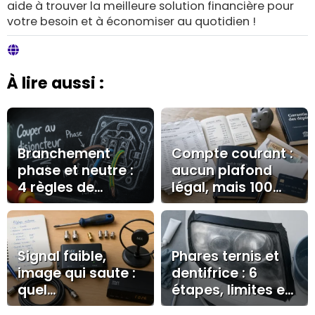
aide à trouver la meilleure solution financière pour
votre besoin et à économiser au quotidien !
À lire aussi :
Branchement
Compte courant :
phase et neutre :
aucun plafond
4 règles de
légal, mais 100
sécurité pour une
000 € à surveiller
installation
conforme
Signal faible,
Phares ternis et
image qui saute :
dentifrice : 6
quel
étapes, limites et
amplificateur
bons gestes