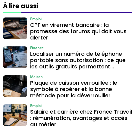
antenne TV
À lire aussi
choisir entre
intérieur, extérieur
Emploi
CPF en virement bancaire : la
et programmable
promesse des forums qui doit vous
?
alerter
Finance
Localiser un numéro de téléphone
portable sans autorisation : ce que
les outils gratuits permettent
vraiment
Maison
Plaque de cuisson verrouillée : le
symbole à repérer et la bonne
méthode pour la déverrouiller
Emploi
Salaire et carrière chez France Travail
: rémunération, avantages et accès
au métier