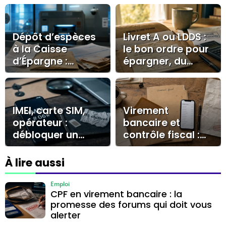
Dépôt d’espèces
Livret A ou LDDS :
à la Caisse
le bon ordre pour
d’Épargne :
épargner, du
preuves,
plafond aux
réclamation et
alternatives
recours pour
débloquer le
IMEI, carte SIM,
Virement
dossier
opérateur :
bancaire et
débloquer un
contrôle fiscal :
téléphone tout
les montants,
opérateur sans se
libellés et preuves
À lire aussi
tromper
qui comptent
Emploi
CPF en virement bancaire : la
promesse des forums qui doit vous
alerter