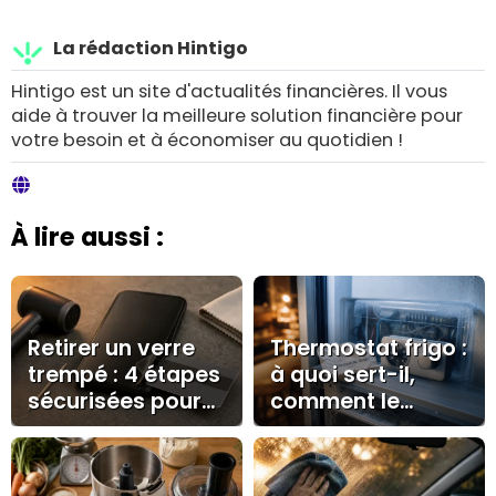
La rédaction Hintigo
Hintigo est un site d'actualités financières. Il vous
aide à trouver la meilleure solution financière pour
votre besoin et à économiser au quotidien !
À lire aussi :
Retirer un verre
Thermostat frigo :
trempé : 4 étapes
à quoi sert-il,
sécurisées pour
comment le
préserver votre
régler et quand le
écran
remplacer ?