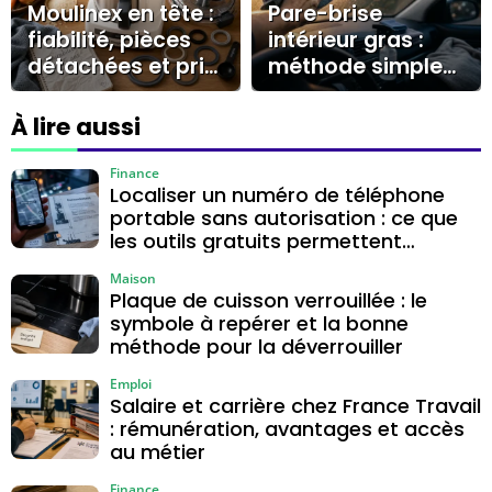
Moulinex en tête :
Pare-brise
fiabilité, pièces
intérieur gras :
détachées et prix
méthode simple
départagent les
pour enlever le
robots cuiseurs
voile et éviter les
À lire aussi
traces
Finance
Localiser un numéro de téléphone
portable sans autorisation : ce que
les outils gratuits permettent
vraiment
Maison
Plaque de cuisson verrouillée : le
symbole à repérer et la bonne
méthode pour la déverrouiller
Emploi
Salaire et carrière chez France Travail
: rémunération, avantages et accès
au métier
Finance