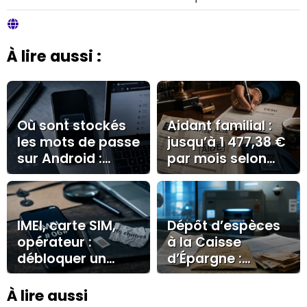
À lire aussi :
Où sont stockés
Aidant familial :
les mots de passe
jusqu’à 1 477,38 €
sur Android :
par mois selon
Google, Samsung
l’AJPA, la PCH ou
Pass ou stockage
le CESU
local ?
IMEI, carte SIM,
Dépôt d’espèces
opérateur :
à la Caisse
débloquer un
d’Épargne :
téléphone tout
preuves,
opérateur sans se
réclamation et
À lire aussi