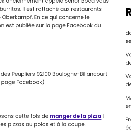
uck anciennement appelé Señor Boca vous
urritos. Il est rattaché aux restaurants
e Oberkampf. En ce qui concerne le
on est publiée sur la page Facebook du
d
es
Va
de
des Peupliers 92100 Boulogne-Billancourt
Va
la page Facebook)
de
M
en
posons cette fois de
manger de la pizza
!
Fr
es pizzas au poids et à la coupe.
éc