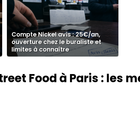
Compte Nickel avis : 25€/an,
ouverture chez le buraliste et
limites à connaître
treet Food à Paris : les m