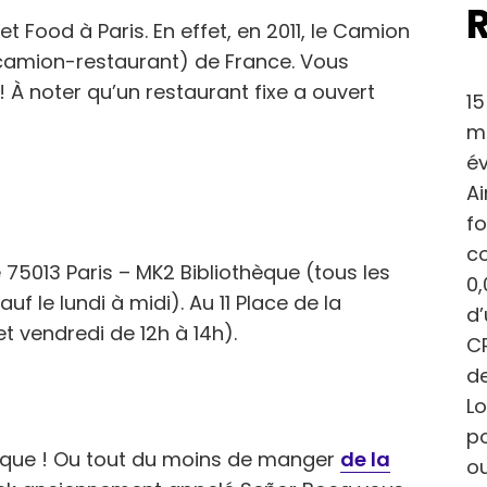
eet Food à Paris. En effet, en 2011, le Camion
(camion-restaurant) de France. Vous
 À noter qu’un restaurant fixe a ouvert
15
ma
év
Ai
fo
c
75013 Paris – MK2 Bibliothèque (tous les
0,
uf le lundi à midi). Au 11 Place de la
d
t vendredi de 12h à 14h).
CP
de
Lo
po
ique ! Ou tout du moins de manger
de la
ou