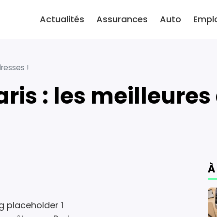
Actualités
Assurances
Auto
Empl
dresses !
aris : les meilleure
À