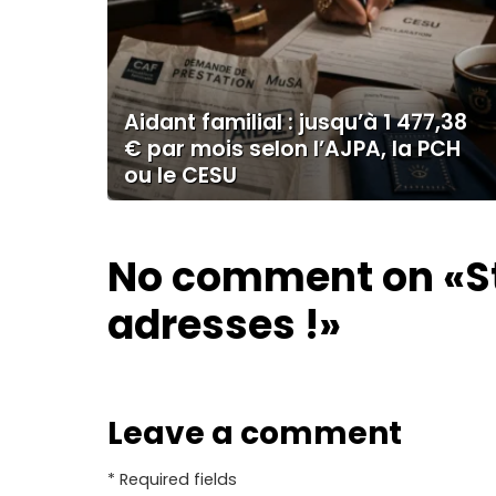
Aidant familial : jusqu’à 1 477,38
€ par mois selon l’AJPA, la PCH
ou le CESU
No comment on
«S
adresses !»
Leave a comment
* Required fields