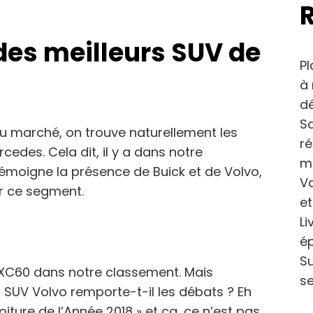
des meilleurs SUV de
Pl
à 
dé
Sa
du marché, on trouve naturellement les
r
des. Cela dit, il y a dans notre
m
moigne la présence de Buick et de Volvo,
Va
ur ce segment.
et
Li
ép
Su
o XC60 dans notre classement. Mais
se
 SUV Volvo remporte-t-il les débats ? Eh
oiture de l’Année 2018 » et ça, ce n’est pas