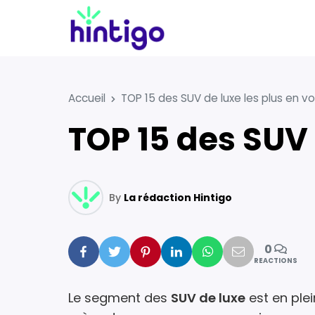
Accueil
TOP 15 des SUV de luxe les plus en v
TOP 15 des SUV
By
La rédaction Hintigo
0
Facebook
Twitter
Pinterest
Linkedin
Whatsapp
Mail
REACTIONS
Le segment des
SUV de luxe
est en ple