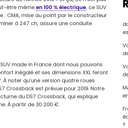
eut-être même
en 100 % électrique
, ce SUV
 : CMA, mise au point par le constructeur
miner à 247 ch, assure une conduite
d
es
Va
de
n SUV made in France dont nous pouvons
Va
confort inégalé et ses dimensions XXL feront
de
V. À noter qu’une version quatre roues
M
S7 Crossback est prévue pour 2019. Notre
en
octurne du DS7 Crossback, qui explique
. À partir de 30 200 €.
Fr
éc
?