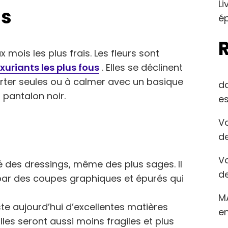
Li
is
ép
 mois les plus frais. Les fleurs sont
uxuriants les plus fous
. Elles se déclinent
orter seules ou à calmer avec un basique
d
pantalon noir.
es
Va
de
Va
é des dressings, même des plus sages. Il
de
 par des coupes graphiques et épurés qui
M
iste aujourd’hui d’excellentes matières
en
Elles seront aussi moins fragiles et plus