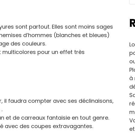
ayures sont partout. Elles sont moins sages
s chemises d’hommes (blanches et bleues)
age des couleurs.
Lo
multicolores pour un effet très
po
ou
Pl
à 
dé
Sa
iver, il faudra compter avec ses déclinaisons,
r
.
m
 et de carreaux fantaisie en tout genre.
Va
éré avec des coupes extravagantes.
et